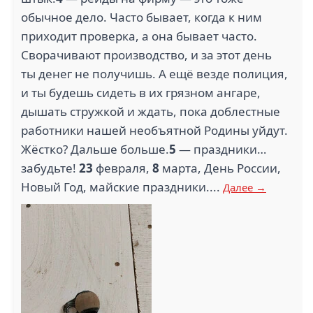
обычное дело. Часто бывает, когда к ним
приходит проверка, а она бывает часто.
Сворачивают производство, и за этот день
ты денег не получишь. А ещё везде полиция,
1.3
и ты будешь сидеть в их грязном ангаре,
СКЛАД ДВЕРЕЙ 169
дышать стружкой и ждать, пока доблестные
DNS (6)
(7)
работники нашей необъятной Родины уйдут.
Жёстко? Дальше больше.
5
— праздники…
забудьте!
23
февраля,
8
марта, День России,
Новый Год, майские праздники....
Далее →
1.3
1
ЕАПТЕКА (6)
ALIDI (6)