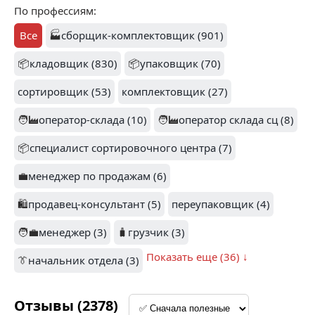
По профессиям:
МОССКЛАД (50)
КУПЕР (43)
Все
🏭
сборщик-комплектовщик (901)
📦
кладовщик (830)
📦
упаковщик (70)
сортировщик (53)
комплектовщик (27)
1.5
АПТЕКА ОТ СКЛАДА
🧑‍🏭
оператор-склада (10)
🧑‍🏭
оператор склада сц (8)
(26)
ЯНДЕКС.ЛАВКА (37)
📦
специалист сортировочного центра (7)
💼
менеджер по продажам (6)
🛍️
продавец-консультант (5)
переупаковщик (4)
1.5
1.8
🧑‍💼
менеджер (3)
🧳
грузчик (3)
ЯНДЕКС (24)
САМОКАТ (16)
Показать еще (36) ↓
👔
начальник отдела (3)
Отзывы (2378)