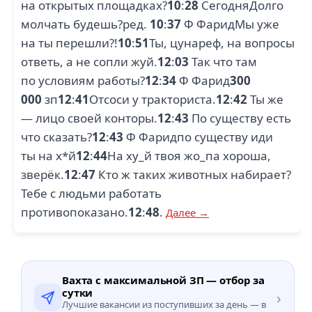
на открытых площадках?
10
:
28
СегодняДолго
молчать будешь?ред.
10
:
37
Ф ФаридМы уже
на ты перешли?!
10
:
51
Ты, цунареф, на вопросы
ответь, а не сопли жуй.
12
:
03
Так что там
по условиям работы?
12
:
34
Ф Фарид
300
000
зп
12
:
41
Отсоси у тракториста.
12
:
42
Ты же
— лицо своей конторы.
12
:
43
По существу есть
что сказать?
12
:
43
Ф Фаридпо существу иди
ты на х*й
12
:
44
На xy_й твоя жо_па хороша,
звеpёк.
12
:
47
Кто ж таких животных набирает?
Тебе с людьми работать
противопоказано.
12
:
48
.
Далее →
Вахта с максимальной ЗП — отбор за
сутки
›
Лучшие вакансии из поступивших за день — в