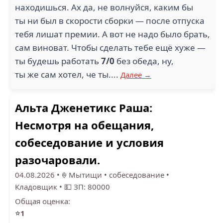
находишься. Ах да, не волнуйся, каким бы
ты ни был в скорости сборки — после отпуска
тебя лишат премии. А вот не надо было брать,
сам виноват. Чтобы сделать тебе ещё хуже —
ты будешь работать
7/0
без обеда, ну,
ты же сам хотел, че ты....
Далее →
Альта Дженетикс Раша:
Несмотря на обещания,
собеседование и условия
разочаровали.
04.08.2026
•
Мытищи
•
собеседование
•
Кладовщик
•
💵 ЗП: 80000
Общая оценка:
⭐
1