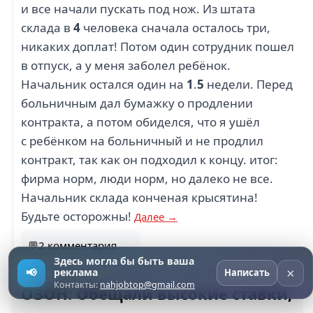
и все начали пускать под нож. Из штата
склада в
4
человека сначала осталось три,
никаких доплат! Потом один сотрудник пошел
в отпуск, а у меня заболел ребёнок.
Начальник остался один на
1
.
5
недели. Перед
больничным дал бумажку о продлении
контракта, а потом обиделся, что я ушёл
с ребёнком на больничный и не продлил
контракт, так как он подходил к концу. итог:
фирма норм, люди норм, но далеко не все.
Начальник склада конченая крысятина!
Будьте осторожны!
Далее →
💬2 комментария
Здесь могла бы быть ваша
×
📢
реклама
Написать
Контакты:
nahjobtop@gmail.com
ОЗОН: Обещали высокие ставки,