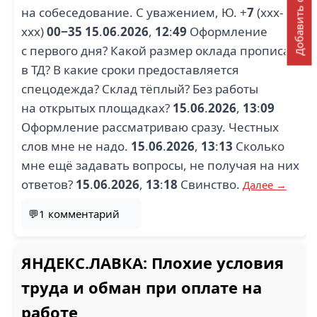
Добавить отзыв
на собеседование. С уважением, Ю. +
7
(xxx-
xxx)
00−35
15
.
06
.
2026
,
12
:
49
Оформление
с первого дня? Какой размер оклада прописан
в ТД? В какие сроки предоставляется
спецодежда? Склад тёплый? Без работы
на открытых площадках?
15
.
06
.
2026
,
13
:
09
Оформление рассматриваю сразу. Честных
слов мне не надо.
15
.
06
.
2026
,
13
:
13
Сколько
мне ещё задавать вопросы, не получая на них
ответов?
15
.
06
.
2026
,
13
:
18
Свинство.
Далее →
💬1 комментарий
ЯНДЕКС.ЛАВКА: Плохие условия
труда и обман при оплате на
работе