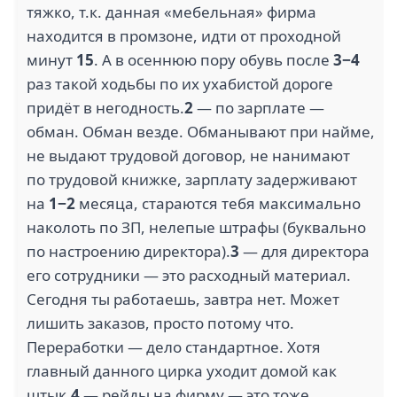
тяжко, т.к. данная «мебельная» фирма
находится в промзоне, идти от проходной
минут
15
. А в осеннюю пору обувь после
3−4
2.7
1.3
раз такой ходьбы по их ухабистой дороге
ВСЕ
ЛЕНТА (9)
ИНСТРУМЕНТЫ.РУ (9)
придёт в негодность.
2
— по зарплате —
обман. Обман везде. Обманывают при найме,
не выдают трудовой договор, не нанимают
по трудовой книжке, зарплату задерживают
1.3
на
1−2
месяца, стараются тебя максимально
2.4
наколоть по ЗП, нелепые штрафы (буквально
СКЛАД ОПТИКИ РФ
по настроению директора).
(9)
3
— для директора
ПЯТЕРОЧКА (8)
его сотрудники — это расходный материал.
Сегодня ты работаешь, завтра нет. Может
лишить заказов, просто потому что.
Переработки — дело стандартное. Хотя
3
2
главный данного цирка уходит домой как
штык.
4
— рейды на фирму — это тоже
ПЕРЕКРЕСТОК (8)
СКЛАДОВКА (8)