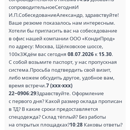
сопроводительноеСегодняИ
И.П.СобеседованиеАлександр, здравствуйте!
Ваше резюме показалось нам интересным.
Хотели бы пригласить вас на собеседование
в офис нашей компании ООО «КондиПрод»
по адресу: Москва, Щёлковское шоссе,
100к3Ждём вас сегодня
08
.
07
.
2026
к
15
.
30
.
С собой возьмите паспорт, у нас пропускная
система.Просьба подтвердить свой визит,
либо можем обсудить другое, удобное вам,
время встречи.
7
(xxx-xxx)
22−09
06
:
29
Здравствуйте. Оформление
с первого дня? Какой размер оклада прописан
в ТД? В какие сроки предоставляется
спецодежда? Склад тёплый? Без работы
на открытых площадках?
10
:
28
Каковы ответы?