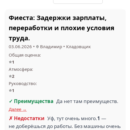
1.1
2.5
Фиеста: Задержки зарплаты,
ЯНДЕКС.МАРКЕТ (12)
ВКУСВИЛЛ (14)
переработки и плохие условия
труда.
03.06.2026
•
Владимир
•
Кладовщик
2
Общая оценка:
5
⭐
1
КРАСНОЕ & БЕЛОЕ
(11)
СТА КАРГО (11)
Атмосфера:
⭐
2
Руководство:
⭐
1
✓ Преимущества
Да нет там преимуществ.
1.2
1.2
Далее →
СБЕРЛОГИСТИКА (11)
ДЕТСКИЙ МИР (9)
✗ Недостатки
Уф, тут очень много.
1
—
не доберёшься до работы. Без машины очень