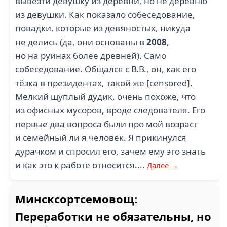
вывезти девушку из деревни, но не деревню
из девушки. Как показало собеседование,
повадки, которые из девяностых, никуда
не делись (да, они основаны в
2008
,
но на руинах более древней). Само
собеседование. Общался с В.В., он, как его
тёзка в президентах, такой же [censored].
Мелкий щуплый дудик, очень похоже, что
из офисных мусоров, вроде следователя. Его
первые два вопроса были про мой возраст
и семейный ли я человек. Я прикинулся
дурачком и спросил его, зачем ему это знать
и как это к работе относится....
Далее →
Минсксортсемовощ:
Переработки не обязательны, но