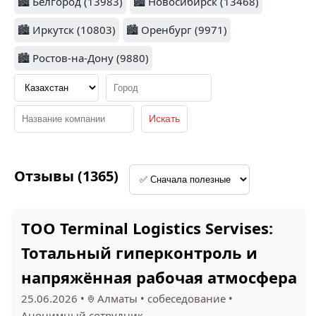
🏙️ Белгород (13983)
🏙️ Новосибирск (13468)
🏙️ Иркутск (10803)
🏙️ Оренбург (9971)
1.2
🏙️ Ростов-на-Дону (9880)
KULAN OIL (4)
ВАЙЛДБЕРРИЗ (3)
2.7
2
Отзывы (1365)
ТИТАН 2 (3)
СМАК (3)
ТОО Terminal Logistics Servises:
Тотальный гиперконтроль и
напряжённая рабочая атмосфера
GALA TRANSLATIONS
(3)
WORLD MED (3)
25.06.2026
•
Алматы
•
собеседование
•
Анонимный сотрудник