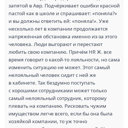
запятой в Авр. Подчёркивает ошибки красной
ТОО ФОРМУЛА 1 (3)
VIP EVENTS (3)
пастой как в школе и спрашивает: «поняла?»
и вы должны ответить ей: «поняла!». Уже
несколько лет в компании продолжается
напряжённая обстановка именно из-за этого
1.9
человека. Люди выгорают и перестают
1.7
любить свою компанию. Причём HR Ж. все
ОЗОН (2)
ТИЕНС (2)
время говорит о какой-то лояльности, но сама
изменить ситуацию не может. Этот самый
нелояльный человек сидит с ней же
в кабинете. Так бездумно поступать
с хорошими сотрудниками может только
1
самый нелояльный сотрудник, которому
ФИРМА ЭЛАКС (2)
ПРОМТОР (2)
плевать на компанию. Рисковать чужим
имуществом легче всего, если бы она была
хозяйкой компании, то уж точно