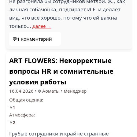
не разгоняла бы сотрудников метлой. Ж., как
1
личная собачонка, подсирает И.Е. и делает
РУССКАЯ
вид, что всё хорошо, потому что ей важна
ТЕЛЕФОННАЯ
БЕЛСТРОЙКОМФОРТ
КОМПАНИЯ (2)
(2)
только...
Далее →
💬1 комментарий
ART FLOWERS: Некорректные
1
вопросы HR и сомнительные
АЗИЯ ТРЕЙД (2)
РОКОС (2)
условия работы
16.04.2026
•
Аоматы
•
менеджер
Общая оценка:
⭐
1
Атмосфера:
ИКФ КОНСАЛТИНГ
⭐
2
(2)
ДАР ЛИНК ИДЕЯ (2)
Грубые сотрудники и крайне странные