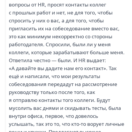
вопросы от HR, просят контакты коллег
с прошлых работ и нет, не для того, чтобы
спросить у них о вас, а для того, чтобы
пригласить их на собеседование вместо вас,
ТОО GRAIN HOUSE
это как минимум некорректно со стороны
DHL КАЗАХСТАН (2)
555 (2)
работодателя. Спросили, были ли у меня
коллеги, которые зарабатывают больше меня.
Ответила честно — были. И HR выдает:
«А давайте вы дадите нам его контакт». Так
ещё и написали, что мои результаты
CARLSBERG
WORLD MED ВОРЛД
собеседования передадут на рассмотрение
KAZAKHSTAN (2)
МЕД (2)
руководству только после того, как
я отправлю контакты того коллеги. Будут
мусолить вас днями и скидывать тесты, была
внутри офиса, первое, что довелось
услышать, так это то, что кто-то ворует личные
вещи и кружки. Предлагают высокую