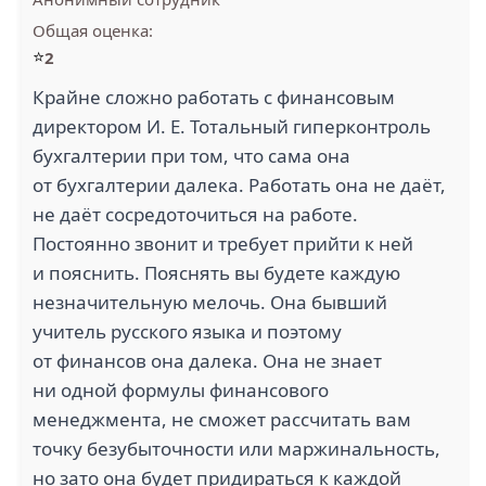
Общая оценка:
⭐
2
Крайне сложно работать с финансовым
директором И. Е. Тотальный гиперконтроль
DAGRSOL (3)
ТОО ТЕХМАРКЕТ (3)
бухгалтерии при том, что сама она
от бухгалтерии далека. Работать она не даёт,
не даёт сосредоточиться на работе.
Постоянно звонит и требует прийти к ней
и пояснить. Пояснять вы будете каждую
незначительную мелочь. Она бывший
ТОО ASG TRADE
учитель русского языка и поэтому
ASTANA (3)
BRUGGE (3)
от финансов она далека. Она не знает
ни одной формулы финансового
менеджмента, не сможет рассчитать вам
точку безубыточности или маржинальность,
1
но зато она будет придираться к каждой