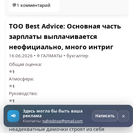
💬1 комментарий
ТОО Best Advice: Основная часть
зарплаты выплачивается
неофициально, много интриг
16.06.2026
•
ГАЛМАТЫ
•
бухгалтер
Общая оценка:
⭐
1
Атмосфера:
⭐
1
Руководство:
⭐
1
✓ Преимущества
Здесь могла бы быть ваша
Нет нечего
Далее →
×
📢
реклама
Написать
✗ Недостатки
Шарашкина контора,
3
Контакты:
nahjobtop@gmail.com
неадекватные дамочки строят из себя