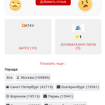
Добавить отзыв
1
ЗООМАГАЗИН ЛАПА
БАТСУ (10)
(5)
Показать еще ↓
Города:
1
Все
🫒 Москва (109889)
1.6
🌆 Санкт-Петербург (42719)
FIX PRICE (4)
🏙️ Екатеринбург (19561)
ART FLOWERS (4)
🟡 Воронеж (19513)
🏙️ Пермь (15941)